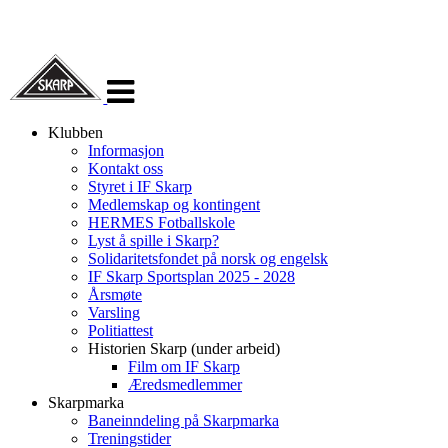
Veksle
navigasjon
Klubben
Informasjon
Kontakt oss
Styret i IF Skarp
Medlemskap og kontingent
HERMES Fotballskole
Lyst å spille i Skarp?
Solidaritetsfondet på norsk og engelsk
IF Skarp Sportsplan 2025 - 2028
Årsmøte
Varsling
Politiattest
Historien Skarp (under arbeid)
Film om IF Skarp
Æredsmedlemmer
Skarpmarka
Baneinndeling på Skarpmarka
Treningstider