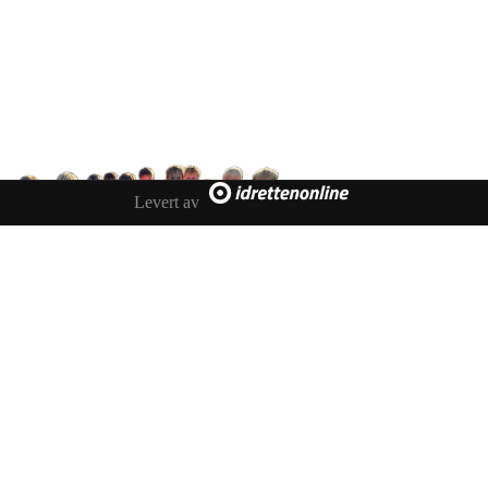
Tennevegen 100, 9015 TROMSØ
post@ifskarp.no
Levert av