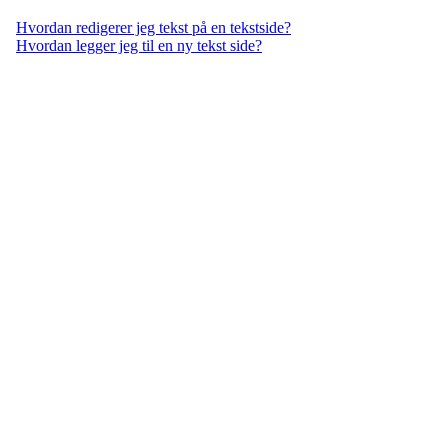
Hvordan redigerer jeg tekst på en tekstside?
Hvordan legger jeg til en ny tekst side?
IDRETTSFORENINGEN
SKARP