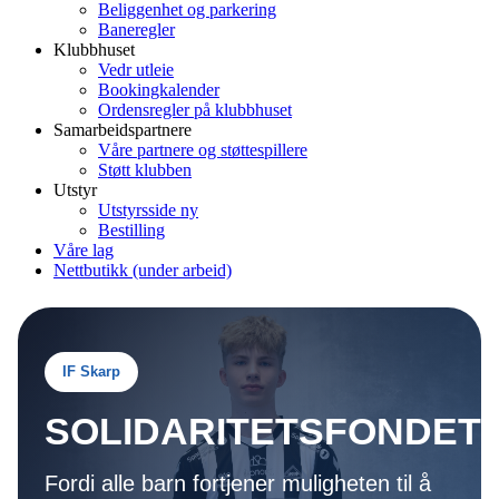
Beliggenhet og parkering
Baneregler
Klubbhuset
Vedr utleie
Bookingkalender
Ordensregler på klubbhuset
Samarbeidspartnere
Våre partnere og støttespillere
Støtt klubben
Utstyr
Utstyrsside ny
Bestilling
Våre lag
Nettbutikk (under arbeid)
IF Skarp
SOLIDARITETSFONDET
Fordi alle barn fortjener muligheten til å