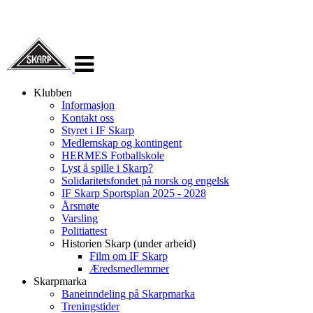
Veksle
navigasjon
Klubben
Informasjon
Kontakt oss
Styret i IF Skarp
Medlemskap og kontingent
HERMES Fotballskole
Lyst å spille i Skarp?
Solidaritetsfondet på norsk og engelsk
IF Skarp Sportsplan 2025 - 2028
Årsmøte
Varsling
Politiattest
Historien Skarp (under arbeid)
Film om IF Skarp
Æredsmedlemmer
Skarpmarka
Baneinndeling på Skarpmarka
Treningstider