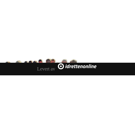
SKARP
Tennevegen 100, 9015 TROMSØ
post@ifskarp.no
Levert av