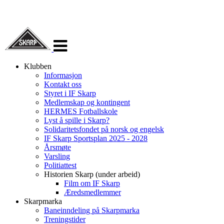
Veksle
navigasjon
Klubben
Informasjon
Kontakt oss
Styret i IF Skarp
Medlemskap og kontingent
HERMES Fotballskole
Lyst å spille i Skarp?
Solidaritetsfondet på norsk og engelsk
IF Skarp Sportsplan 2025 - 2028
Årsmøte
Varsling
Politiattest
Historien Skarp (under arbeid)
Film om IF Skarp
Æredsmedlemmer
Skarpmarka
Baneinndeling på Skarpmarka
Treningstider