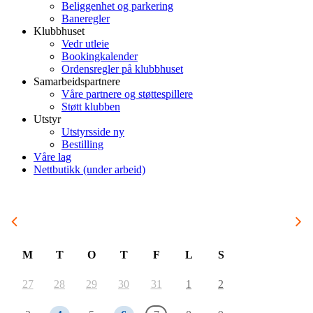
Beliggenhet og parkering
Baneregler
Klubbhuset
Vedr utleie
Bookingkalender
Ordensregler på klubbhuset
Samarbeidspartnere
Våre partnere og støttespillere
Støtt klubben
Utstyr
Utstyrsside ny
Bestilling
Våre lag
Nettbutikk (under arbeid)
August 2026
M
T
O
T
F
L
S
27
28
29
30
31
1
2