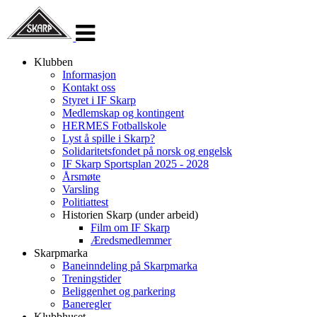
Veksle
navigasjon
Klubben
Informasjon
Kontakt oss
Styret i IF Skarp
Medlemskap og kontingent
HERMES Fotballskole
Lyst å spille i Skarp?
Solidaritetsfondet på norsk og engelsk
IF Skarp Sportsplan 2025 - 2028
Årsmøte
Varsling
Politiattest
Historien Skarp (under arbeid)
Film om IF Skarp
Æredsmedlemmer
Skarpmarka
Baneinndeling på Skarpmarka
Treningstider
Beliggenhet og parkering
Baneregler
Klubbhuset