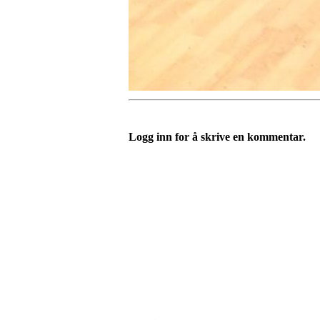
Logg inn for å skrive en kommentar.
IDRETTSFORENINGEN 
Tennevegen 100, 9015 TROMSØ
post@ifskarp.no