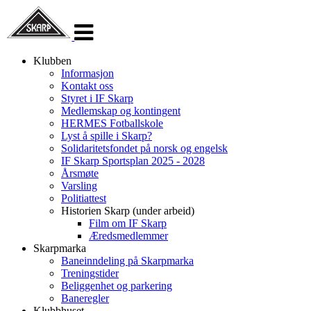
Veksle
navigasjon
Klubben
Informasjon
Kontakt oss
Styret i IF Skarp
Medlemskap og kontingent
HERMES Fotballskole
Lyst å spille i Skarp?
Solidaritetsfondet på norsk og engelsk
IF Skarp Sportsplan 2025 - 2028
Årsmøte
Varsling
Politiattest
Historien Skarp (under arbeid)
Film om IF Skarp
Æredsmedlemmer
Skarpmarka
Baneinndeling på Skarpmarka
Treningstider
Beliggenhet og parkering
Baneregler
Klubbhuset