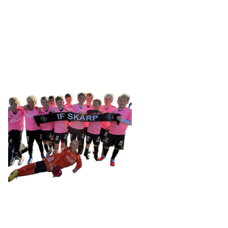
SKARP
Tennevegen 100, 9015 TROMSØ
post@ifskarp.no