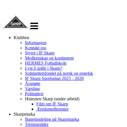
Veksle
navigasjon
Klubben
Informasjon
Kontakt oss
Styret i IF Skarp
Medlemskap og kontingent
HERMES Fotballskole
Lyst å spille i Skarp?
Solidaritetsfondet på norsk og engelsk
IF Skarp Sportsplan 2025 - 2028
Årsmøte
Varsling
Politiattest
Historien Skarp (under arbeid)
Film om IF Skarp
Æredsmedlemmer
Skarpmarka
Baneinndeling på Skarpmarka
Treningstider