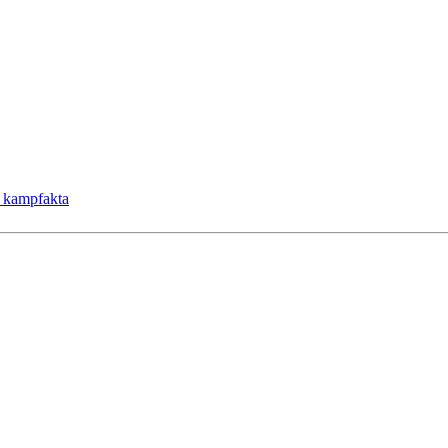
l kampfakta
SKARP