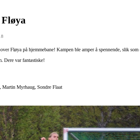
 Fløya
18
1-0 over Fløya på hjemmebane! Kampen ble amper å spennende, slik som 
m. Dere var fantastiske!
s, Martin Myrhaug, Sondre Flaat