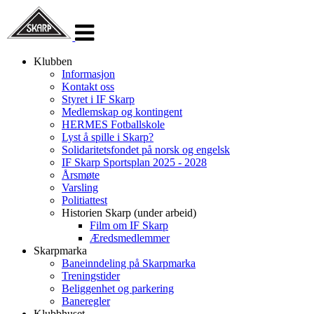
Veksle
navigasjon
Klubben
Informasjon
Kontakt oss
Styret i IF Skarp
Medlemskap og kontingent
HERMES Fotballskole
Lyst å spille i Skarp?
Solidaritetsfondet på norsk og engelsk
IF Skarp Sportsplan 2025 - 2028
Årsmøte
Varsling
Politiattest
Historien Skarp (under arbeid)
Film om IF Skarp
Æredsmedlemmer
Skarpmarka
Baneinndeling på Skarpmarka
Treningstider
Beliggenhet og parkering
Baneregler
Klubbhuset