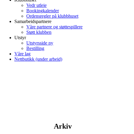
Vedr utleie
Bookingkalender
Ordensregler på klubbhuset
Samarbeidspartnere
Våre partnere og støttespillere
Støtt klubben
Utstyr
Utstyrsside ny
Bestilling
Våre lag
Nettbutikk (under arbeid)
Arkiv