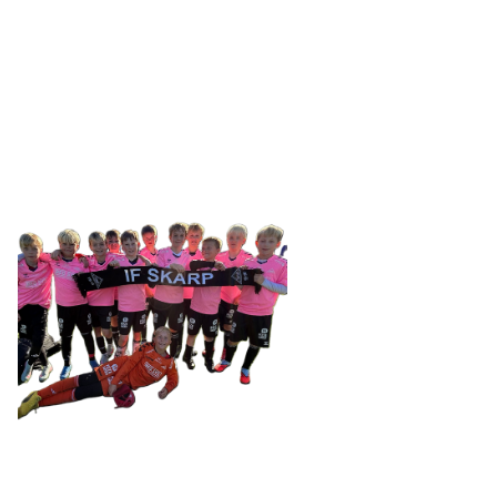
IDRETTSFORENINGEN
SKARP
Tennevegen 100, 9015 TROMSØ
post@ifskarp.no