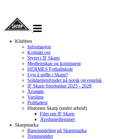
Veksle
navigasjon
Klubben
Informasjon
Kontakt oss
Styret i IF Skarp
Medlemskap og kontingent
HERMES Fotballskole
Lyst å spille i Skarp?
Solidaritetsfondet på norsk og engelsk
IF Skarp Sportsplan 2025 - 2028
Årsmøte
Varsling
Politiattest
Historien Skarp (under arbeid)
Film om IF Skarp
Æredsmedlemmer
Skarpmarka
Baneinndeling på Skarpmarka
Treningstider