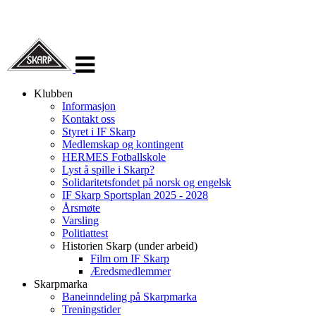
Veksle
navigasjon
Klubben
Informasjon
Kontakt oss
Styret i IF Skarp
Medlemskap og kontingent
HERMES Fotballskole
Lyst å spille i Skarp?
Solidaritetsfondet på norsk og engelsk
IF Skarp Sportsplan 2025 - 2028
Årsmøte
Varsling
Politiattest
Historien Skarp (under arbeid)
Film om IF Skarp
Æredsmedlemmer
Skarpmarka
Baneinndeling på Skarpmarka
Treningstider