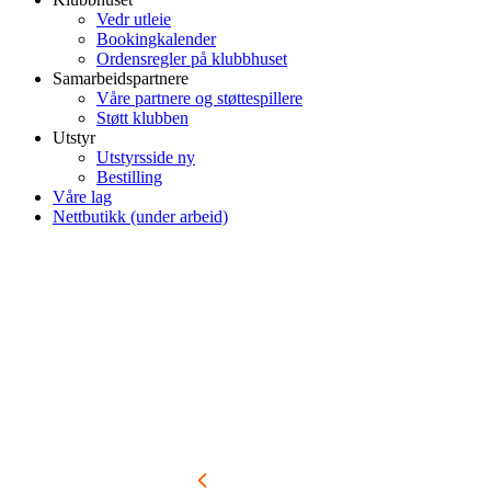
Vedr utleie
Bookingkalender
Ordensregler på klubbhuset
Samarbeidspartnere
Våre partnere og støttespillere
Støtt klubben
Utstyr
Utstyrsside ny
Bestilling
Våre lag
Nettbutikk (under arbeid)
August 2026