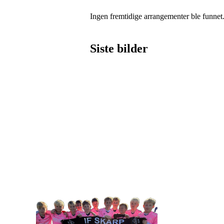
Ingen fremtidige arrangementer ble funnet
Siste bilder
IDRETTSFORENINGEN 
Tennevegen 100, 9015 TROMSØ
post@ifskarp.no