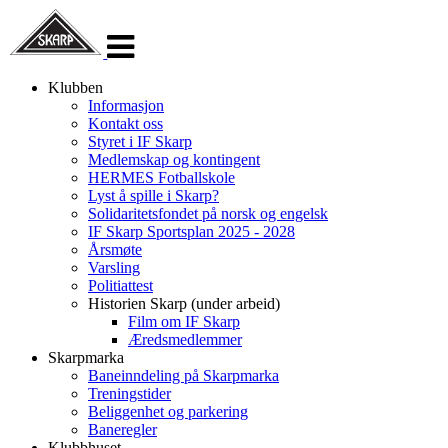
Veksle
navigasjon
Klubben
Informasjon
Kontakt oss
Styret i IF Skarp
Medlemskap og kontingent
HERMES Fotballskole
Lyst å spille i Skarp?
Solidaritetsfondet på norsk og engelsk
IF Skarp Sportsplan 2025 - 2028
Årsmøte
Varsling
Politiattest
Historien Skarp (under arbeid)
Film om IF Skarp
Æredsmedlemmer
Skarpmarka
Baneinndeling på Skarpmarka
Treningstider
Beliggenhet og parkering
Baneregler
Klubbhuset