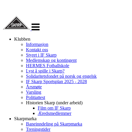
Veksle
navigasjon
Klubben
Informasjon
Kontakt oss
Styret i IF Skarp
Medlemskap og kontingent
HERMES Fotballskole
Lyst å spille i Skarp?
Solidaritetsfondet på norsk og engelsk
IF Skarp Sportsplan 2025 - 2028
Årsmøte
Varsling
Politiattest
Historien Skarp (under arbeid)
Film om IF Skarp
Æredsmedlemmer
Skarpmarka
Baneinndeling på Skarpmarka
Treningstider