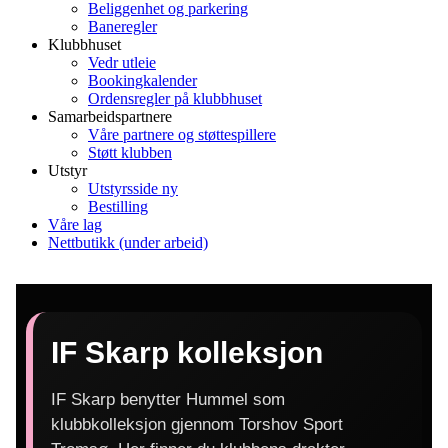
Beliggenhet og parkering
Baneregler
Klubbhuset
Vedr utleie
Bookingkalender
Ordensregler på klubbhuset
Samarbeidspartnere
Våre partnere og støttespillere
Støtt klubben
Utstyr
Utstyrsside ny
Bestilling
Våre lag
Nettbutikk (under arbeid)
IF Skarp kolleksjon
IF Skarp benytter Hummel som
klubbkolleksjon gjennom Torshov Sport