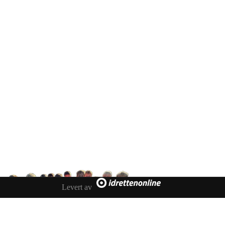
IDRETTSFORENINGEN
SKARP
Tennevegen 100, 9015 TROMSØ
post@ifskarp.no
Levert av